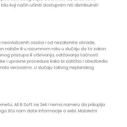
o koji način učiniti dostupnim niti distribuirati
upa neovlašcenih osoba i od nezakonite obrade,
kon nalaže ili u razumnom roku u slučaju da to zakon
og pristupa ili otkrivanja, održavanja tačnosti
ske i upravne procedure kako bi zaštitio i obezbedio
je malo verovatno. U slučaju takvog neplanskog
netu. All B Soft ne želi i nema nameru da prikuplja
 nego što nam date informacije o sebi. Maloletni