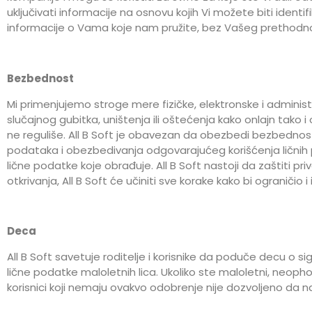
uključivati informacije na osnovu kojih Vi možete biti identi
informacije o Vama koje nam pružite, bez Vašeg prethodn
Bezbednost
Mi primenjujemo stroge mere fizičke, elektronske i adminis
slučajnog gubitka, uništenja ili oštećenja kako onlajn tako 
ne reguliše. All B Soft je obavezan da obezbedi bezbednost 
podataka i obezbedivanja odgovarajućeg korišćenja ličnih po
lične podatke koje obrađuje. All B Soft nastoji da zaštiti p
otkrivanja, All B Soft će učiniti sve korake kako bi ograničio 
Deca
All B Soft savetuje roditelje i korisnike da poduče decu o 
lične podatke maloletnih lica. Ukoliko ste maloletni, neopho
korisnici koji nemaju ovakvo odobrenje nije dozvoljeno da n