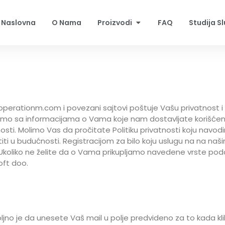
Naslovna
O Nama
Proizvodi
FAQ
Studija S
cooperationm.com i povezani sajtovi poštuje Vašu privatnost i
mo sa informacijama o Vama koje nam dostavljate korišćen
osti. Molimo Vas da pročitate Politiku privatnosti koju navodi
ititi u budućnosti. Registracijom za bilo koju uslugu na na naš
Ukoliko ne želite da o Vama prikupljamo navedene vrste poda
oft doo.
oljno je da unesete Vaš mail u polje predvideno za to kada kli