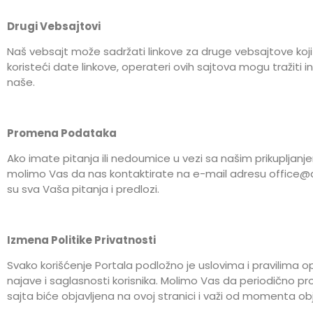
Drugi Vebsajtovi
Naš vebsajt može sadržati linkove za druge vebsajtove koji n
koristeći date linkove, operateri ovih sajtova mogu tražiti i
naše.
Promena Podataka
Ako imate pitanja ili nedoumice u vezi sa našim prikupljanjem,
molimo Vas da nas kontaktirate na e-mail adresu
office@
su sva Vaša pitanja i predlozi.
Izmena Politike Privatnosti
Svako korišćenje Portala podložno je uslovima i pravilima o
najave i saglasnosti korisnika. Molimo Vas da periodično p
sajta biće objavljena na ovoj stranici i važi od momenta obj