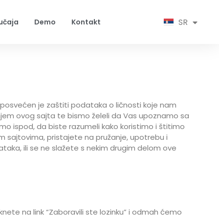
EN
SR
HR
lučaja
Demo
Kontakt
 posvećen je zaštiti podataka o ličnosti koje nam
jem ovog sajta te bismo želeli da Vas upoznamo sa
mo ispod, da biste razumeli kako koristimo i štitimo
im sajtovima, pristajete na pružanje, upotrebu i
taka, ili se ne slažete s nekim drugim delom ove
knete na link “Zaboravili ste lozinku” i odmah ćemo