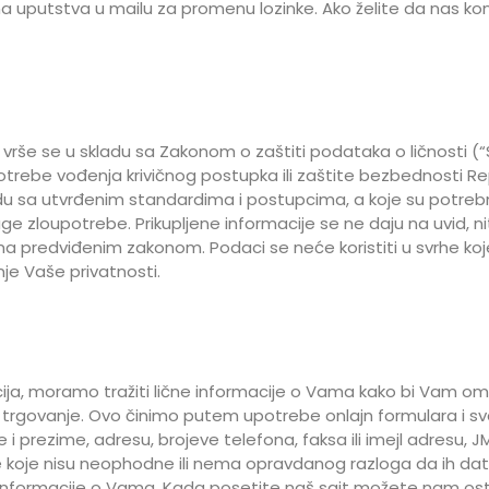
a uputstva u mailu za promenu lozinke. Ako želite da nas ko
i vrše se u skladu sa Zakonom o zaštiti podataka o ličnosti (“S
a potrebe vođenja krivičnog postupka ili zaštite bezbednosti 
 sa utvrđenim standardima i postupcima, a koje su potrebne d
ge zloupotrebe. Prikupljene informacije se ne daju na uvid, n
a predviđenim zakonom. Podaci se neće koristiti u svrhe koje 
je Vaše privatnosti.
ija, moramo tražiti lične informacije o Vama kako bi Vam omo
ja i trgovanje. Ovo činimo putem upotrebe onlajn formulara i 
 prezime, adresu, brojeve telefona, faksa ili imejl adresu, JM
oje nisu neophodne ili nema opravdanog razloga da ih date da
informacije o Vama. Kada posetite naš sajt možete nam ostav