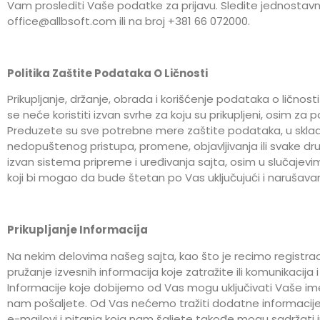
Vam proslediti Vaše podatke za prijavu. Sledite jednostavn
office@allbsoft.com
ili na broj +381 66 072000.
Politika Zaštite Podataka O Ličnosti
Prikupljanje, držanje, obrada i korišćenje podataka o ličnost
se neće koristiti izvan svrhe za koju su prikupljeni, osim z
Preduzete su sve potrebne mere zaštite podataka, u skladu
nedopuštenog pristupa, promene, objavljivanja ili svake dru
izvan sistema pripreme i uređivanja sajta, osim u slučajevim
koji bi mogao da bude štetan po Vas uključujući i narušavan
Prikupljanje Informacija
Na nekim delovima našeg sajta, kao što je recimo registrac
pružanje izvesnih informacija koje zatražite ili komunikaci
Informacije koje dobijemo od Vas mogu uključivati Vaše ime i
nam pošaljete. Od Vas nećemo tražiti dodatne informacije k
e-mailovi i pitanja koja nam šaljete takođe mogu sadržati 