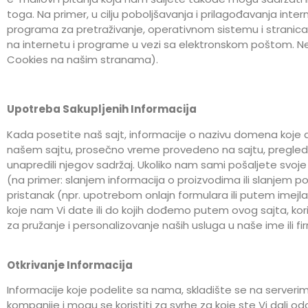
toga. Na primer, u cilju poboljšavanja i prilagođavanja int
programa za pretraživanje, operativnom sistemu i stranica
na internetu i programe u vezi sa elektronskom poštom. Ne k
Cookies na našim stranama).
Upotreba Sakupljenih Informacija
Kada posetite naš sajt, informacije o nazivu domena koje d
našem sajtu, prosečno vreme provedeno na sajtu, pregledane
unapredili njegov sadržaj. Ukoliko nam sami pošaljete svoje
(na primer: slanjem informacija o proizvodima ili slanjem p
pristanak (npr. upotrebom onlajn formulara ili putem imejl
koje nam Vi date ili do kojih dođemo putem ovog sajta, kori
za pružanje i personalizovanje naših usluga u naše ime ili f
Otkrivanje Informacija
Informacije koje podelite sa nama, skladište se na serverim
kompanije i mogu se koristiti za svrhe za koje ste Vi dali 