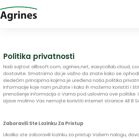
Politika privatnosti
Naši sajtovi: allbsoft.com, agrines.net, easycollab.cloud, 
dostavite. Smatramo da je važno da znate kako se ophodi
sledećim principima kojima je uređena naša politika privatn
informacije koje nam pružate i kako ih možemo koristiti i št
prenošenje informacija o Vama pod uslovima ove politike. 
izjave molimo Vas nemojte koristiti internet stranice All B S
Zaboravili Ste Lozinku Za Pristup
Ukoliko ste zaboravili lozinku za pristup Vašem nalogu, dov