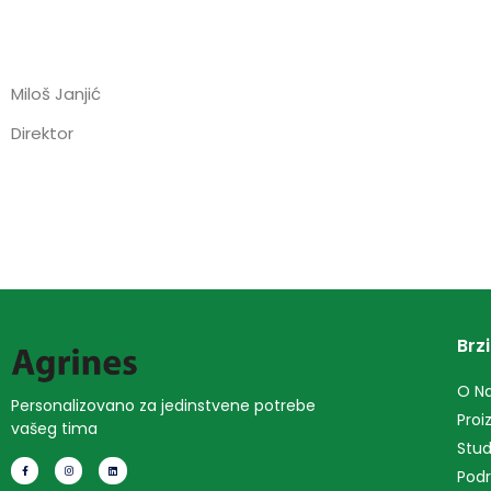
Miloš Janjić
Direktor 15.
Brzi
O N
Personalizovano za jedinstvene potrebe
Proi
vašeg tima
Stud
Podr