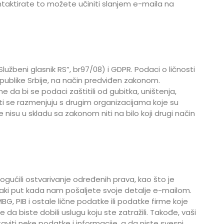
ntaktirate to možete učiniti slanjem e-maila na
lužbeni glasnik RS”, br97/08) i GDPR. Podaci o ličnosti
Republike Srbije, na način predviđen zakonom.
a bi se podaci zaštitili od gubitka, uništenja,
iti se razmenjuju s drugim organizacijama koje su
nisu u skladu sa zakonom niti na bilo koji drugi način
gućili ostvarivanje određenih prava, kao što je
svaki put kada nam pošaljete svoje detalje e-mailom.
BG, PIB i ostale lične podatke ili podatke firme koje
 biste dobili uslugu koju ste zatražili. Takođe, vaši
iti neke podatke i informacije, a da niste svesni