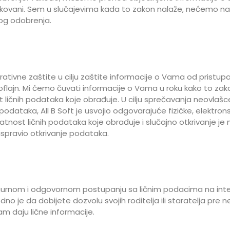
fikovani. Sem u slučajevima kada to zakon nalaže, nećemo na bil
og odobrenja.
trativne zaštite u cilju zaštite informacije o Vama od prist
i oflajn. Mi ćemo čuvati informacije o Vama u roku kako to za
ličnih podataka koje obrađuje. U cilju sprečavanja neovlašcen
dataka, All B Soft je usvojio odgovarajuće fizičke, elektron
rivatnost ličnih podataka koje obrađuje i slučajno otkrivanje 
i ispravio otkrivanje podataka.
sigurnom i odgovornom postupanju sa ličnim podacima na inter
dno je da dobijete dozvolu svojih roditelja ili staratelja pre
am daju lične informacije.