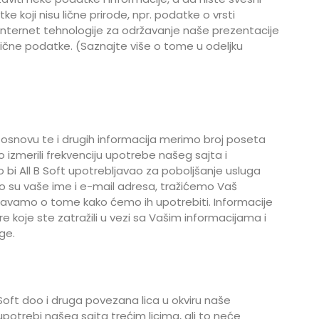
 koji nisu lične prirode, npr. podatke o vrsti
Internet tehnologije za održavanje naše prezentacije
 lične podatke. (Saznajte više o tome u odeljku
a osnovu te i drugih informacija merimo broj poseta
izmerili frekvenciju upotrebe našeg sajta i
 bi All B Soft upotrebljavao za poboljšanje usluga
što su vaše ime i e-mail adresa, tražićemo Vaš
eštavamo o tome kako ćemo ih upotrebiti. Informacije
e koje ste zatražili u vezi sa Vašim informacijama i
ge.
 Soft doo i druga povezana lica u okviru naše
potrebi našeg sajta trećim licima, ali to neće