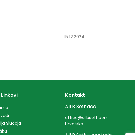
12.2024.
 Linkovi
Kontakt
All B Soft doo
ama
zvodi
office@allbsoft.com
ija Slučaja
Hrvatska
ška