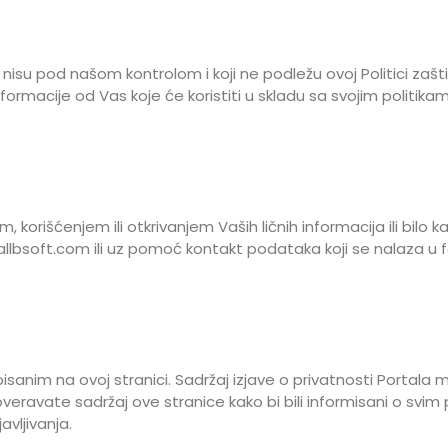
isu pod našom kontrolom i koji ne podležu ovoj Politici zašti
nformacije od Vas koje će koristiti u skladu sa svojim politika
 korišćenjem ili otkrivanjem Vaših ličnih informacija ili bilo k
allbsoft.com
ili uz pomoć kontakt podataka koji se nalaza u f
pisanim na ovoj stranici. Sadržaj izjave o privatnosti Porta
roveravate sadržaj ove stranice kako bi bili informisani o s
avljivanja.