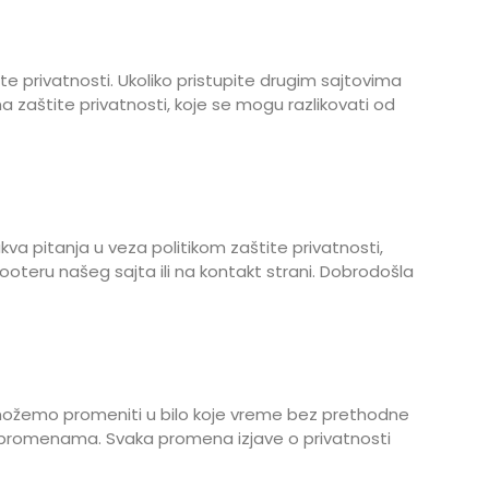
te privatnosti. Ukoliko pristupite drugim sajtovima
ma zaštite privatnosti, koje se mogu razlikovati od
akva pitanja u veza politikom zaštite privatnosti,
ooteru našeg sajta ili na kontakt strani. Dobrodošla
la možemo promeniti u bilo koje vreme bez prethodne
vim promenama. Svaka promena izjave o privatnosti