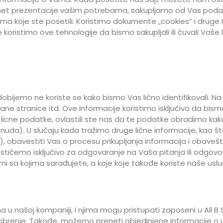
ernet prezentacije vašim potrebama, sakupljamo od Vas podatke
ma koje ste posetili. Koristimo dokumente „cookies“ i druge 
oristimo ove tehnologije da bismo sakupljali ili čuvali Vaše
obijemo ne koriste se kako bismo Vas lično identifikovali. N
 stranice itd. Ove informacije koristimo isključivo da bismo 
 licne podatke, ovlastili ste nas da te podatke obradimo kako
onuda). U slučaju kada tražimo druge lične informacije, kao 
a), obavestiti Vas o procesu prikupljanja informacija i obav
stićemo isključivo za odgovaranje na Vaša pitanja ili odgovor
irmi sa kojima sarađujete, a koje koje takođe koriste naše uslu
a u našoj kompaniji, i njima mogu pristupati zaposeni u All B
odobrenje. Takođe, možemo preneti objedinjene informacije o u