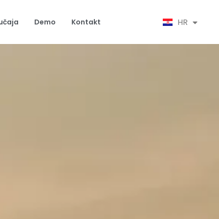
SR
HR
EN
lučaja
Demo
Kontakt